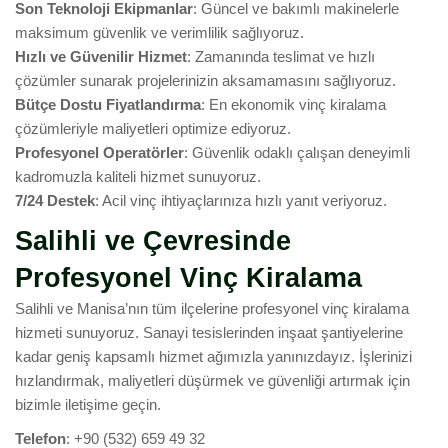
Son Teknoloji Ekipmanlar
: Güncel ve bakımlı makinelerle
maksimum güvenlik ve verimlilik sağlıyoruz.
Hızlı ve Güvenilir Hizmet
: Zamanında teslimat ve hızlı
çözümler sunarak projelerinizin aksamamasını sağlıyoruz.
Bütçe Dostu Fiyatlandırma
: En ekonomik vinç kiralama
çözümleriyle maliyetleri optimize ediyoruz.
Profesyonel Operatörler
: Güvenlik odaklı çalışan deneyimli
kadromuzla kaliteli hizmet sunuyoruz.
7/24 Destek
: Acil vinç ihtiyaçlarınıza hızlı yanıt veriyoruz.
Salihli ve Çevresinde
Profesyonel Vinç Kiralama
Salihli ve Manisa’nın tüm ilçelerine profesyonel vinç kiralama
hizmeti sunuyoruz. Sanayi tesislerinden inşaat şantiyelerine
kadar geniş kapsamlı hizmet ağımızla yanınızdayız. İşlerinizi
hızlandırmak, maliyetleri düşürmek ve güvenliği artırmak için
bizimle iletişime geçin.
Telefon
: +90 (532) 659 49 32