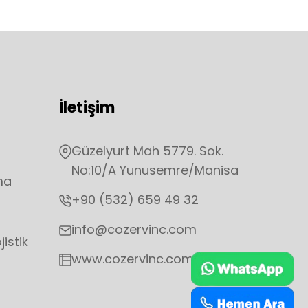
İletişim
Güzelyurt Mah 5779. Sok.
No:10/A Yunusemre/Manisa
ma
+90 (532) 659 49 32
info@cozervinc.com
jistik
www.cozervinc.com