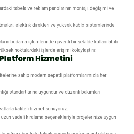
rdaki tabela ve reklam panolarının montajı, değişimi ve
maları, elektrik direkleri ve yüksek kablo sistemlerinde
rın budama işlemlerinde güvenli bir şekilde kullanılabilir.
üksek noktalardaki işlerde erişimi kolaylaştırır.
 Platform Hizmetini
itelerine sahip modern sepetli platformlarımızla her
iği standartlarına uygundur ve düzenli bakımları
tlarla kaliteli hizmet sunuyoruz.
a uzun vadeli kiralama seçenekleriyle projelerinize uygun
ileceğiniz her türlü teknik sorunda profesyonel ekibimiz