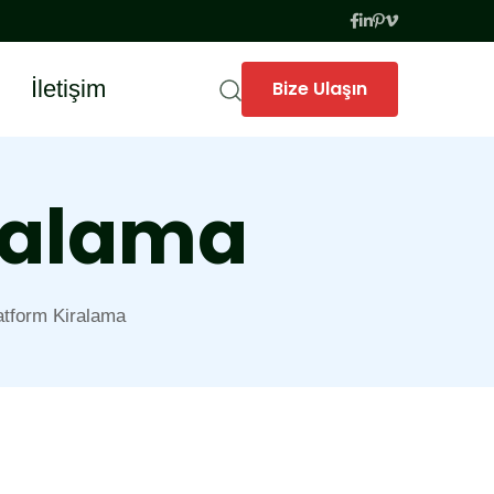
İletişim
Bize Ulaşın
iralama
atform Kiralama