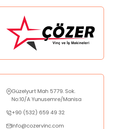
Güzelyurt Mah 5779. Sok.
No:10/A Yunusemre/Manisa
+90 (532) 659 49 32
info@cozervinc.com