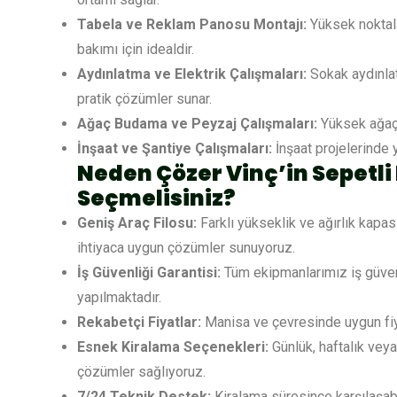
Tabela ve Reklam Panosu Montajı:
Yüksek noktala
bakımı için idealdir.
Aydınlatma ve Elektrik Çalışmaları:
Sokak aydınlat
pratik çözümler sunar.
Ağaç Budama ve Peyzaj Çalışmaları:
Yüksek ağaçla
İnşaat ve Şantiye Çalışmaları:
İnşaat projelerinde y
Neden Çözer Vinç’in Sepetli
Seçmelisiniz?
Geniş Araç Filosu:
Farklı yükseklik ve ağırlık kapas
ihtiyaca uygun çözümler sunuyoruz.
İş Güvenliği Garantisi:
Tüm ekipmanlarımız iş güvenl
yapılmaktadır.
Rekabetçi Fiyatlar:
Manisa ve çevresinde uygun fiya
Esnek Kiralama Seçenekleri:
Günlük, haftalık vey
çözümler sağlıyoruz.
7/24 Teknik Destek:
Kiralama süresince karşılaşab