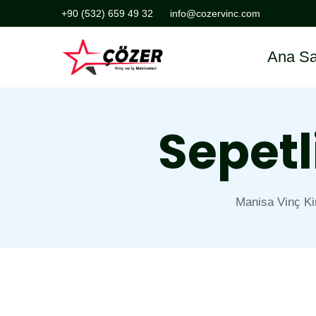
+90 (532) 659 49 32
info@cozervinc.com
Ana Sa
Sepetl
Manisa Vinç Ki