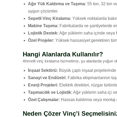
Ağır Yük Kaldırma ve Taşıma:
55 ton, 32 ton ve
uygun çözümler.
Sepetli Vinç Kiralama:
Yüksek noktalarda bakım,
Makine Taşıma:
Fabrikalarda ve şantiyelerde en
Lojistik Destek:
Ağır yüklerin saha içinde veya 
Özel Projeler:
Yüksek hassasiyet gerektiren tüm iş
Hangi Alanlarda Kullanılır?
Ahmetli vinç kiralama hizmetimiz, şu alanlarda yoğun ol
İnşaat Sektörü:
Büyük çaplı inşaat projelerinde 
Sanayi ve Endüstri:
Fabrika ekipmanlarının taş
Enerji Projeleri:
Elektrik direkleri, rüzgar türbin
Taşımacılık ve Lojistik:
Ağır yüklerin saha içi ve
Özel Çalışmalar:
Hassas kaldırma veya montaj ge
Neden Çözer Vinç’i Seçmelisini