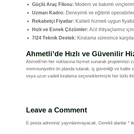
Güçlü Araç Filosu:
Modern ve bakımlı vinçlerimi
Uzman Kadro:
Deneyimli ve eğitimli operatörler
Rekabetçi Fiyatlar:
Kaliteli hizmeti uygun fiyat
Hızlı ve Esnek Çözümler:
Acil ihtiyaçlarınız içi
7/24 Teknik Destek:
Kiralama süresince karşıla
Ahmetli’de Hızlı ve Güvenilir H
Ahmetli’nin her noktasına hizmet sunarak projelerinizi
memnuniyetini ön planda tutarak, iş güvenliği ve kalite 
veya uzun vadeli kiralama seçeneklerimizle her türlü 
Leave a Comment
E-posta adresiniz yayınlanmayacak.
Gerekli alanlar
*
il