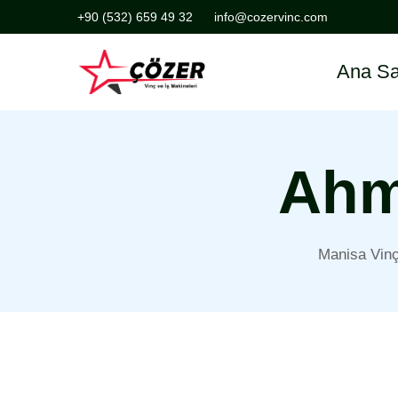
+90 (532) 659 49 32
info@cozervinc.com
Ana Sa
Ahm
Manisa Vinç